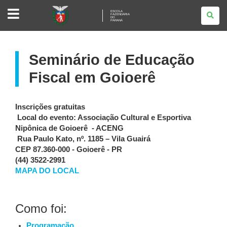
ESCOLA
ESCOLA
FAZENDÁRIA
FAZENDÁRIA
DO
DO
PARANÁ
PARANÁ
Seminário de Educação
Fiscal em Goioerê
Inscrições gratuitas
Local do evento: Associação Cultural e Esportiva
Nipônica de Goioerê - ACENG
Rua Paulo Kato, nº. 1185 – Vila Guairá
CEP 87.360-000 - Goioerê - PR
(44) 3522-2991
MAPA DO LOCAL
Como foi:
Programação