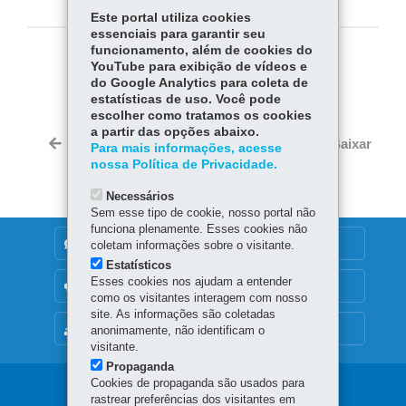
Este portal utiliza cookies
essenciais para garantir seu
funcionamento, além de cookies do
COMPARTILHE:
YouTube para exibição de vídeos e
do Google Analytics para coleta de
Fa
W
estatísticas de uso. Você pode
escolher como tratamos os cookies
ce
ha
Tw
a partir das opções abaixo.
bo
ts
Voltar
Início
Imprimir
Baixar
Para mais informações, acesse
itt
ok
Ap
nossa Política de Privacidade.
er
p
Necessários
Sem esse tipo de cookie, nosso portal não
funciona plenamente. Esses cookies não
DENUNCIE CORRUPÇÃO
coletam informações sobre o visitante.
Estatísticos
Esses cookies nos ajudam a entender
OUVIDORIA
como os visitantes interagem com nosso
site. As informações são coletadas
MAPA DO SITE
anonimamente, não identificam o
visitante.
Propaganda
Cookies de propaganda são usados para
Navegação
rastrear preferências dos visitantes em