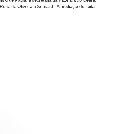
nski de Paula; a secretária da Fazenda do Ceará,
né de Oliveira e Sousa Jr. A mediação foi feita