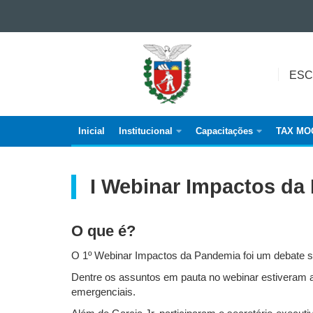
Ir para o conteúdo
ESCOLA
Ir para a navegação
FAZENDÁRIA
Ir para a busca
ESC
Mapa do site
DO
PARANÁ
Inicial
Institucional
Capacitações
TAX MO
Navegação
principal
I Webinar Impactos da
O que é?
O 1º Webinar Impactos da Pandemia foi um debate s
Dentre os assuntos em pauta no webinar estiveram a 
emergenciais.