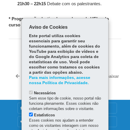
21h30 – 22h15
Debate com os palestrantes.
* Programação destinada aos alunos da UEL e do
curso de Educação Profissional.
Aviso de Cookies
Este portal utiliza cookies
essenciais para garantir seu
funcionamento, além de cookies do
COMPARTILHE:
YouTube para exibição de vídeos e
do Google Analytics para coleta de
Fa
W
estatísticas de uso. Você pode
escolher como tratamos os cookies
ce
ha
Tw
a partir das opções abaixo.
bo
ts
Voltar
Início
Imprimir
Baixar
Para mais informações, acesse
itt
ok
Ap
nossa Política de Privacidade.
er
p
Necessários
Sem esse tipo de cookie, nosso portal não
funciona plenamente. Esses cookies não
DENUNCIE CORRUPÇÃO
coletam informações sobre o visitante.
Estatísticos
Esses cookies nos ajudam a entender
OUVIDORIA
como os visitantes interagem com nosso