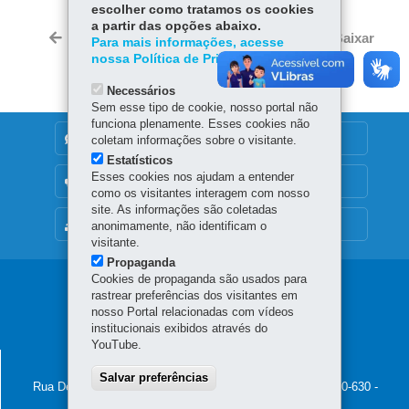
escolher como tratamos os cookies
ce
ha
Tw
a partir das opções abaixo.
bo
ts
Voltar
Início
Imprimir
Baixar
Para mais informações, acesse
itt
ok
Ap
nossa Política de Privacidade.
er
p
Necessários
Sem esse tipo de cookie, nosso portal não
funciona plenamente. Esses cookies não
DENUNCIE CORRUPÇÃO
coletam informações sobre o visitante.
Estatísticos
Esses cookies nos ajudam a entender
OUVIDORIA
como os visitantes interagem com nosso
site. As informações são coletadas
MAPA DO SITE
anonimamente, não identificam o
visitante.
Propaganda
Cookies de propaganda são usados para
Navegação
rastrear preferências dos visitantes em
nosso Portal relacionadas com vídeos
principal
institucionais exibidos através do
YouTube.
ESCOLA FAZENDÁRIA DO PARANÁ
Salvar preferências
Rua Deputado Rivadávia Vargas, 261 - Vista Alegre
-
80820-630
-
Curitiba
-
PR
MAPA