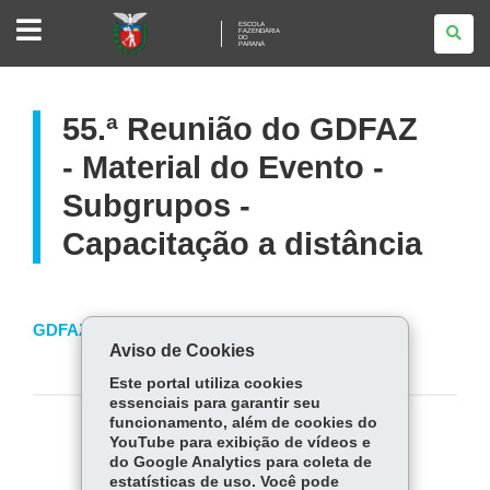
ESCOLA
ESCOLA
FAZENDÁRIA
FAZENDÁRIA
DO
DO
PARANÁ
PARANÁ
55.ª Reunião do GDFAZ
- Material do Evento -
Subgrupos -
Capacitação a distância
GDFAZ 2015
Aviso de Cookies
Este portal utiliza cookies
essenciais para garantir seu
funcionamento, além de cookies do
COMPARTILHE:
YouTube para exibição de vídeos e
do Google Analytics para coleta de
Fa
W
estatísticas de uso. Você pode